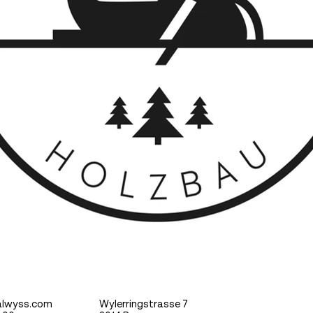
alwyss.com
Wylerringstrasse 7
Corporate Des