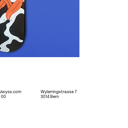
Hand painted Skate
(Nicht für den norm
alwyss.com
Wylerringstrasse 7
Corporate Des
0 00
3014 Bern