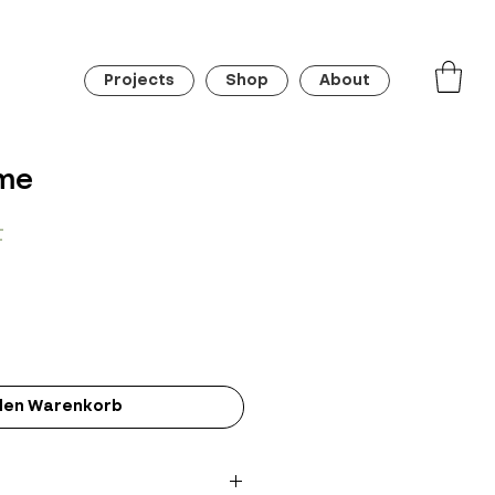
Projects
Shop
About
me
Preis
F
 den Warenkorb