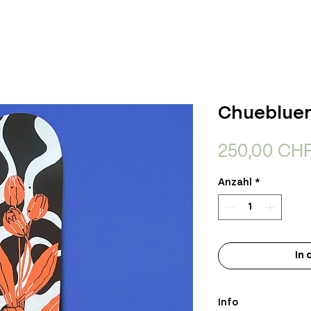
Chueblue
250,00 CH
Anzahl
*
In
Info