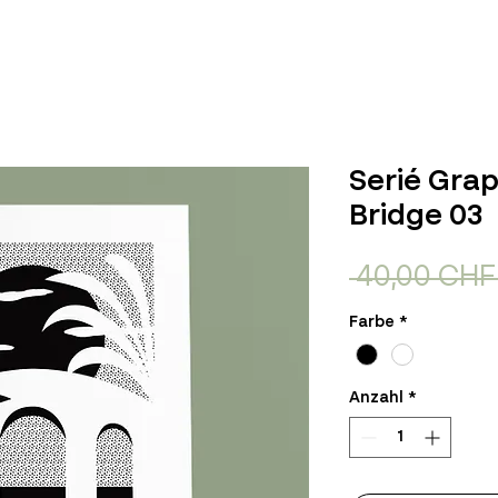
Serié Grap
Bridge 03
 40,00 CHF
Farbe
*
Anzahl
*