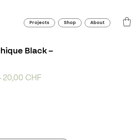
Projects
Shop
About
hique Black –
Standardpreis
Sale-
 
20,00 CHF
Preis