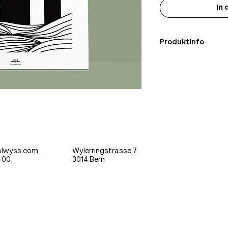
In
Produktinfo
Limitierter Siebdruc
signiert & nummerie
Format: 50x70cm
alwyss.com
Wylerringstrasse 7
Corporate Des
0 00
3014 Bern