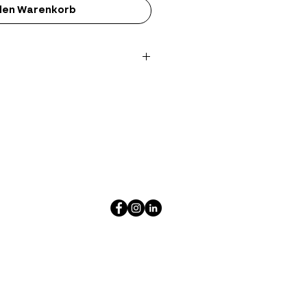
 den Warenkorb
k Print
rt
ign