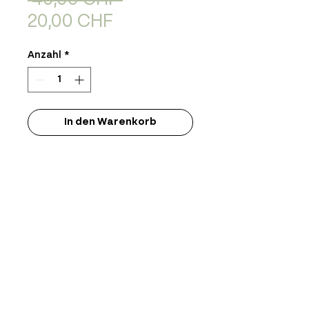
 40,00 CHF 
Sale-
20,00 CHF
Preis
Anzahl
*
In den Warenkorb
Produktinfo
Limitierter Siebdruck Print
signiert & nummeriert
Format: 50x70cm
Chantal Wyss
Graphic Design
info@chantalwyss.com
+41 79 710 70 00