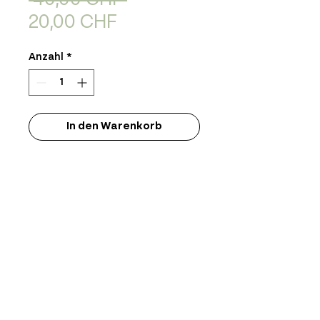
 40,00 CHF 
Sale-
20,00 CHF
Preis
Anzahl
*
In den Warenkorb
Produktinfo
Limitierter Siebdruck Print
signiert & nummeriert
Format: 50x70cm
Chantal Wyss
Graphic Design
info@chantalwyss.com
+41 79 710 70 00