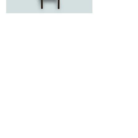
Chantal Wyss
Graphic Design
info@chantalwyss.com
+41 79 710 70 00
Wylerringstrasse 7
3014 Bern
Corporate Design